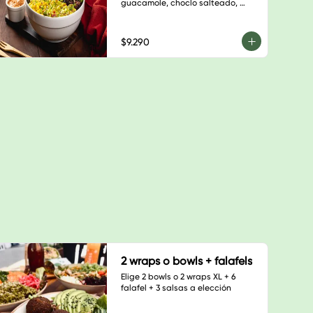
guacamole, choclo salteado, 
hojas verdes, sésamo blanco, 
cilantro y salsa a elección
$9.290
2 wraps o bowls + falafels
Elige 2 bowls o 2 wraps XL + 6 
falafel + 3 salsas a elección