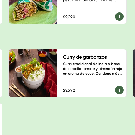
pesto de albahaca, tomates 
deshidratados y nueces, 
champiñones salteados, 
guacamole, sauerkraut de repollo 
$9.290
morado, almendras laminadas, 
hojas verdes y salsa a elección
Curry de garbanzos
Curry tradicional de India a base 
de cebolla tomate y pimentón rojo 
en crema de coco. Contiene más 
de doce especias, disfruta esta 
explosión de sabores.
$9.290