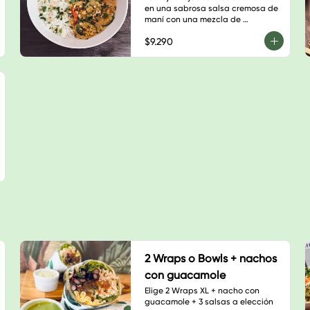
en una sabrosa salsa cremosa de 
maní con una mezcla de 
vegetales frescos.
$9.290
2 Wraps o Bowls + nachos
con guacamole
Elige 2 Wraps XL + nacho con 
guacamole + 3 salsas a elección