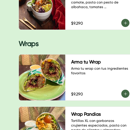
camote, pasta con pesto de 
albahaca, tomates 
deshidratados y nueces, 
champiñones salteados, 
guacamole, sauerkraut de repollo 
$9.290
morado, almendras laminadas, 
hojas verdes y salsa a elección
Wraps
Arma tu Wrap
Arma tu wrap con tus ingredientes 
favoritos
$9.290
Wrap Pandias
Tortillas XL con garbanzos 
crujientes especiados, pasta con 