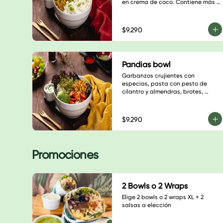
en crema de coco. Contiene más 
de doce especias, disfruta esta 
explosión de sabores.
$9.290
Pandias bowl
Garbanzos crujientes con 
especias, pasta con pesto de 
cilantro y almendras, brotes, 
palta, tomate cherry, semillas de 
calabaza, hojas verdes y salsa a 
elección. $6.900
$9.290
Promociones
2 Bowls o 2 Wraps
Elige 2 bowls o 2 wraps XL + 2 
salsas a elección