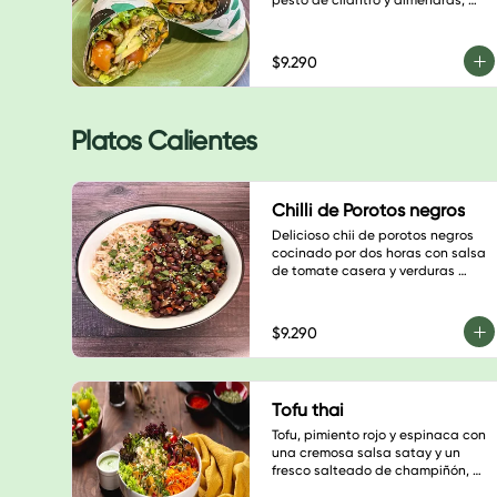
pesto de cilantro y almendras, 
brotes, palta, tomate cherry, 
semillas de calabaza, hojas 
verdes y salsa a elección
$9.290
Platos Calientes
Chilli de Porotos negros
Delicioso chii de porotos negros 
cocinado por dos horas con salsa 
de tomate casera y verduras 
frescas. Combínalo con tu basa 
favorita.
$9.290
Tofu thai
Tofu, pimiento rojo y espinaca con 
una cremosa salsa satay y un 
fresco salteado de champiñón, 
cebolla morada y tomate cherry.