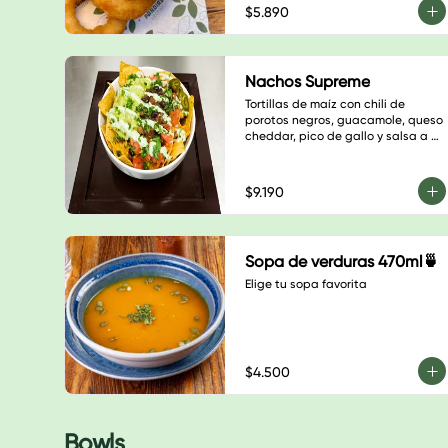
$5.890
Nachos Supreme
Tortillas de maíz con chili de 
porotos negros, guacamole, queso 
cheddar, pico de gallo y salsa a 
elección
$9.190
Sopa de verduras 470ml🍵
Elige tu sopa favorita
$4.500
Bowls