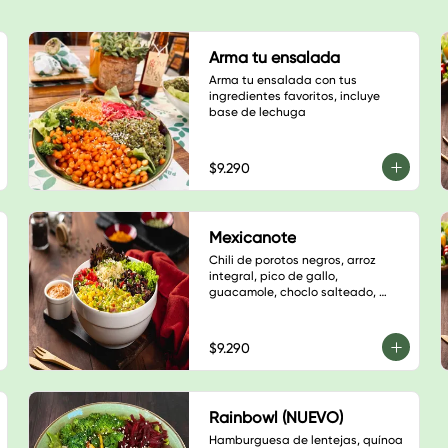
Arma tu ensalada
Arma tu ensalada con tus 
ingredientes favoritos, incluye 
base de lechuga
$9.290
Mexicanote
Chili de porotos negros, arroz 
integral, pico de gallo, 
guacamole, choclo salteado, 
hojas verdes, sésamo blanco, 
cilantro y salsa a elección
$9.290
Rainbowl (NUEVO)
Hamburguesa de lentejas, quínoa 