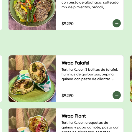
con pesto de albahaca, salteado 
mix de pimientos, brócoli, 
betarraga, base de lechuga, 
sésamo blanco y salsa a elección.
$9.290
Wrap Falafel
Tortilla XL con 3 bolitas de falafel, 
hummus de garbanzos, pepino, 
quínoa con pesto de cilantro-
almendras, salteado champiñón, 
cebolla morada y pimentón verde, 
sésamo negro, base de hojas 
$9.290
verdes y salsa a elección
Wrap Plant
Tortilla XL con croquetas de 
quínoa y papa camote, pasta con 