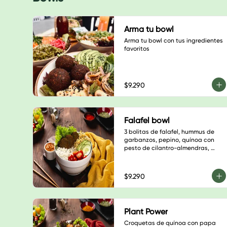
Arma tu bowl
Arma tu bowl con tus ingredientes 
favoritos
$9.290
Falafel bowl
3 bolitas de falafel, hummus de 
garbanzos, pepino, quínoa con 
pesto de cilantro-almendras, 
salteado champiñón, cebolla 
morada y pimentón verde, sésamo 
negro, base de hojas verdes y 
$9.290
salsa a elección
Plant Power
Croquetas de quínoa con papa 