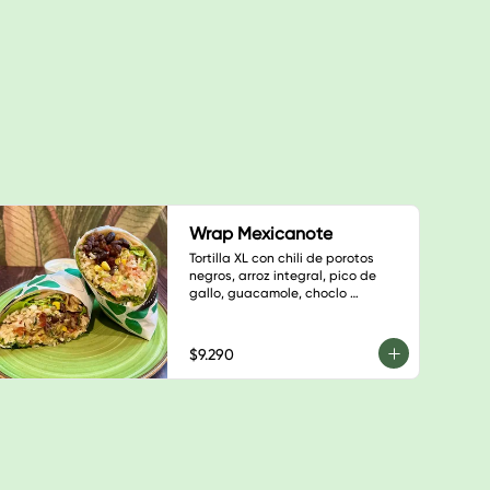
Wrap Mexicanote
Tortilla XL con chili de porotos 
negros, arroz integral, pico de 
gallo, guacamole, choclo 
salteado, hojas verdes, sésamo 
blanco y salsa a elección
$9.290