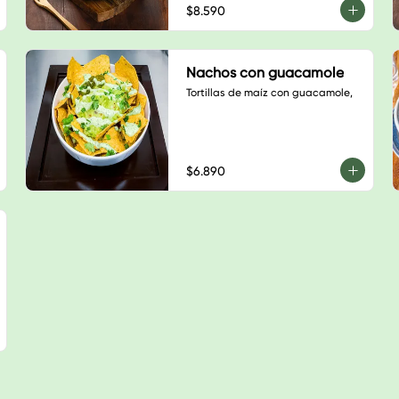
$8.590
Nachos con guacamole
Tortillas de maíz con guacamole,
$6.890