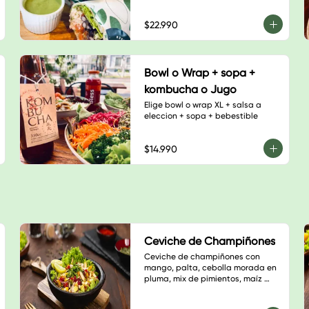
$22.990
Bowl o Wrap + sopa +
kombucha o Jugo
Elige bowl o wrap XL + salsa a 
eleccion + sopa + bebestible
$14.990
Ceviche de Champiñones
Ceviche de champiñones con 
mango, palta, cebolla morada en 
pluma, mix de pimientos, maíz 
tostado y cilantro