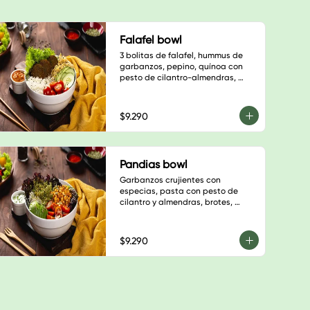
Falafel bowl
3 bolitas de falafel, hummus de 
garbanzos, pepino, quínoa con 
pesto de cilantro-almendras, 
salteado champiñón, cebolla 
morada y pimentón verde, sésamo 
negro, base de hojas verdes y 
$9.290
salsa a elección
Pandias bowl
Garbanzos crujientes con 
especias, pasta con pesto de 
cilantro y almendras, brotes, 
palta, tomate cherry, semillas de 
calabaza, hojas verdes y salsa a 
elección. $6.900
$9.290