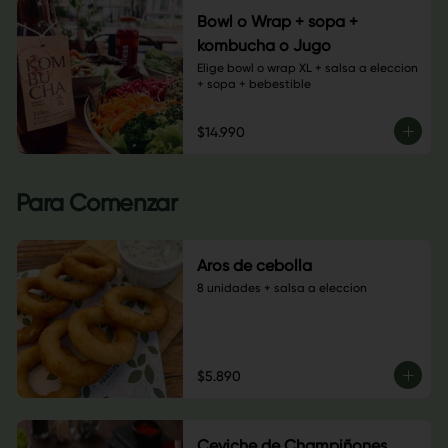
Bowl o Wrap + sopa +
kombucha o Jugo
Elige bowl o wrap XL + salsa a eleccion 
+ sopa + bebestible
$14.990
Para Comenzar
Aros de cebolla
8 unidades + salsa a eleccion
$5.890
Ceviche de Champiñones