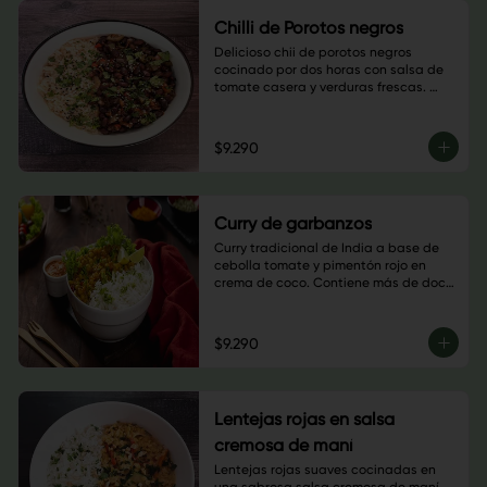
Chilli de Porotos negros
Delicioso chii de porotos negros 
cocinado por dos horas con salsa de 
tomate casera y verduras frescas. 
Combínalo con tu basa favorita.
$9.290
Curry de garbanzos
Curry tradicional de India a base de 
cebolla tomate y pimentón rojo en 
crema de coco. Contiene más de doce 
especias, disfruta esta explosión de 
sabores.
$9.290
Lentejas rojas en salsa
cremosa de maní
Lentejas rojas suaves cocinadas en 