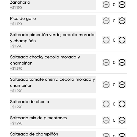
Zanahoria
Bombón relleno de mantequilla de 
0
maní y chocolate blanco, bañado con 
+
$1.190
chocolate semi amargo negro.
Pico de gallo
0
+
$1.190
$2.190
Salteado pimentón verde, cebolla morada
0
y champiñón
+
$1.290
Bombón Trufa albina con
Salteado choclo, cebolla morada y
frambuesa
0
champiñon
Bombón a base de ganache de 
+
$1.290
chocolate blanco y crema de leche, 
rellena en su centro con frambuesas 
Salteado tomate cherry, cebolla morada y
naturales. Bañado con chocolate 

$2.190
blanco.
0
champiñón
+
$1.290
Salteado de choclo
0
Brownie chocolate
+
$1.290
Brownie con harina integral, azucar 
Salteado mix de pimentones
rubia, cacao, aceite de coco, chips de 
0
chocolate y nueces.
+
$1.290
Salteado de champiñón
0