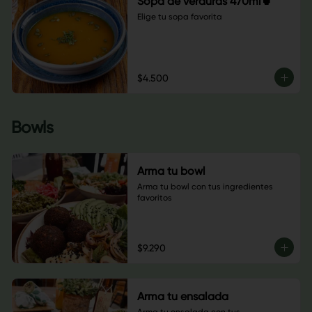
Sopa de verduras 470ml🍵
Elige tu sopa favorita
$4.500
Bowls
Arma tu bowl
Arma tu bowl con tus ingredientes 
favoritos
$9.290
Arma tu ensalada