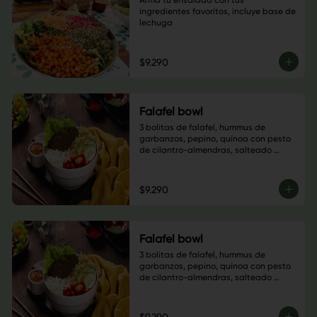
Arma tu ensalada con tus 
ingredientes favoritos, incluye base de 
lechuga
$9.290
Falafel bowl
3 bolitas de falafel, hummus de 
garbanzos, pepino, quínoa con pesto 
de cilantro-almendras, salteado 
champiñón, cebolla morada y 
pimentón verde, sésamo negro, base 
de hojas verdes y salsa a elección
$9.290
Falafel bowl
3 bolitas de falafel, hummus de 
garbanzos, pepino, quínoa con pesto 
de cilantro-almendras, salteado 
champiñón, cebolla morada y 
pimentón verde, sésamo negro, base 
de hojas verdes y salsa a elección