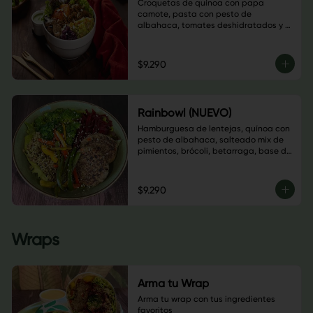
Croquetas de quínoa con papa 
camote, pasta con pesto de 
albahaca, tomates deshidratados y 
nueces, champiñones salteados, 
guacamole, sauerkraut de repollo 
morado, almendras laminadas, hojas 
$9.290
verdes y salsa a elección
Rainbowl (NUEVO)
Hamburguesa de lentejas, quínoa con 
pesto de albahaca, salteado mix de 
pimientos, brócoli, betarraga, base de 
lechuga, sésamo blanco y salsa a 
elección.
$9.290
Wraps
Arma tu Wrap
Arma tu wrap con tus ingredientes 
favoritos