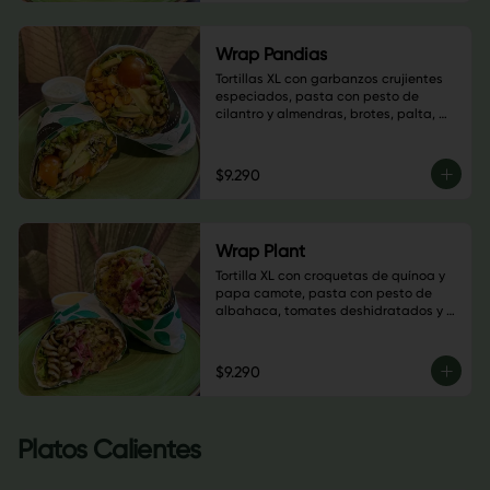
Wrap Pandias
Tortillas XL con garbanzos crujientes 
especiados, pasta con pesto de 
cilantro y almendras, brotes, palta, 
tomate cherry, semillas de calabaza, 
hojas verdes y salsa a elección
$9.290
Wrap Plant
Tortilla XL con croquetas de quínoa y 
papa camote, pasta con pesto de 
albahaca, tomates deshidratados y 
nueces, champiñones salteados, 
guacamole, sauerkraut de repollo 
morado, almendras laminadas, hojas 
$9.290
verdes y salsa a elección
Platos Calientes