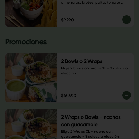
almendras, brotes, palta, tomate 
cherry, semillas de calabaza, hojas 
verdes y salsa a elección. $6.900
$9.290
Promociones
2 Bowls o 2 Wraps
Elige 2 bowls o 2 wraps XL + 2 salsas a 
elección
$16.690
2 Wraps o Bowls + nachos
con guacamole
Elige 2 Wraps XL + nacho con 
guacamole + 3 salsas a elección