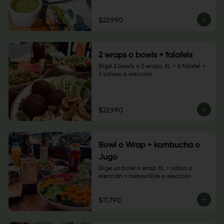
$22.990
2 wraps o bowls + falafels
Elige 2 bowls o 2 wraps XL + 6 falafel + 
3 salsas a elección
$22.990
Bowl o Wrap + kombucha o
Jugo
Elige un bowl o wrap XL + salsa a 
elección + bebestible a elección
$11.790