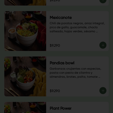
$9.290
Mexicanote
Chili de porotos negros, arroz integral, 
pico de gallo, guacamole, choclo 
salteado, hojas verdes, sésamo 
blanco, cilantro y salsa a elección
$9.290
Pandias bowl
Garbanzos crujientes con especias, 
pasta con pesto de cilantro y 
almendras, brotes, palta, tomate 
cherry, semillas de calabaza, hojas 
verdes y salsa a elección. $6.900
$9.290
Plant Power