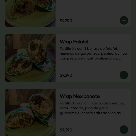
$9.290
Wrap Falafel
Tortilla XL con 3 bolitas de falafel, 
hummus de garbanzos, pepino, quínoa 
con pesto de cilantro-almendras, 
salteado champiñón, cebolla morada 
y pimentón verde, sésamo negro, base 
de hojas verdes y salsa a elección
$9.290
Wrap Mexicanote
Tortilla XL con chili de porotos negros, 
arroz integral, pico de gallo, 
guacamole, choclo salteado, hojas 
verdes, sésamo blanco y salsa a 
elección
$9.290