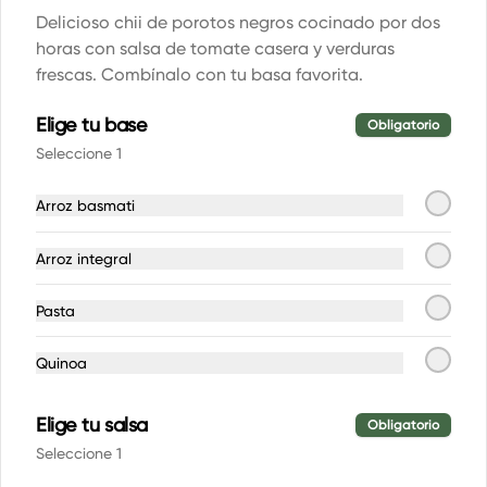
Ginger Beer Fentimans 200cc
Delicioso chii de porotos negros cocinado por dos
horas con salsa de tomate casera y verduras
frescas. Combínalo con tu basa favorita.
Elige tu base
$3.800
Obligatorio
Seleccione 1
Jugos prensados en frío Bless
Arroz basmati
300ml
330ml
Arroz integral
Pasta
$3.800
Quinoa
Kombuchas Mirai
Elige tu salsa
Obligatorio
Seleccione 1