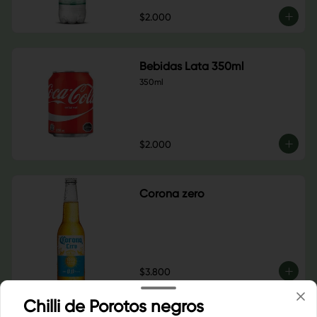
$2.000
Bebidas Lata 350ml
350ml
$2.000
Corona zero
$3.800
Chilli de Porotos negros