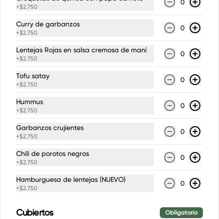
0
merengue
+
$2.750
Curry de garbanzos
0
+
$2.750
$4.490
Lentejas Rojas en salsa cremosa de maní
0
+
$2.750
Tofu satay
0
+
$2.750
Hummus
0
+
$2.750
Garbanzos crujientes
0
+
$2.750
Chili de porotos negros
0
+
$2.750
Conócenos
Hamburguesa de lentejas (NUEVO)
0
+
$2.750
Zona de despacho
Cubiertos
Términos y condiciones
Obligatorio