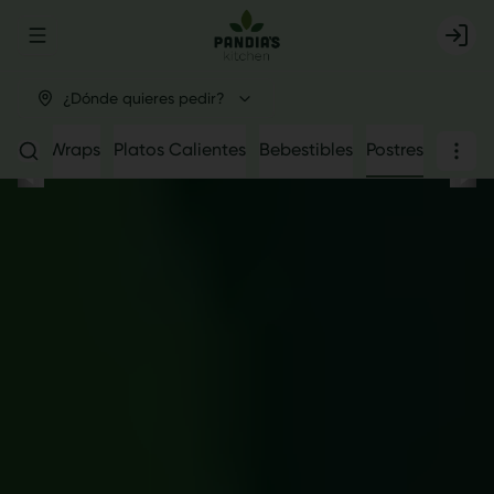
Abrir menu de navegación
Login
¿Dónde quieres pedir?
owls
Wraps
Platos Calientes
Bebestibles
Postres