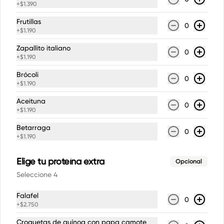
$4.490
+
$1.390
Frutillas
0
+
$1.190
Brownie chocolate SIN
Zapallito italiano
GLUTEN
0
+
$1.190
Brownie con harina de almendras, 
harina de arroz, cacao, azucar rubia, 
Brócoli
chocolate y nueces.
0
+
$1.190
$4.490
Aceituna
0
+
$1.190
Betarraga
Cheescake de frutilla
0
+
$1.190
Elige tu proteína extra
Opcional
Seleccione 4
$5.890
Falafel
0
+
$2.750
Torta helada de frambuesa
Croquetas de quínoa con papa camote