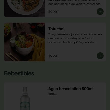
una sabrosa salsa cremosa de maní 
con una mezcla de vegetales frescos.
$9.290
Tofu thai
Tofu, pimiento rojo y espinaca con una 
cremosa salsa satay y un fresco 
salteado de champiñón, cebolla 
morada y tomate cherry.
$9.290
Bebestibles
Agua benedictino 500ml
500ml