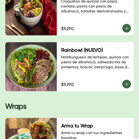
Croquetas de quínoa con papa 
camote, pasta con pesto de 
albahaca, tomates deshidratados y 
nueces, champiñones salteados, 
guacamole, sauerkraut de repollo 
morado, almendras laminadas, hojas 
$9.290
verdes y salsa a elección
Rainbowl (NUEVO)
Hamburguesa de lentejas, quínoa con 
pesto de albahaca, salteado mix de 
pimientos, brócoli, betarraga, base de 
lechuga, sésamo blanco y salsa a 
elección.
$9.290
Wraps
Arma tu Wrap
Arma tu wrap con tus ingredientes 
favoritos