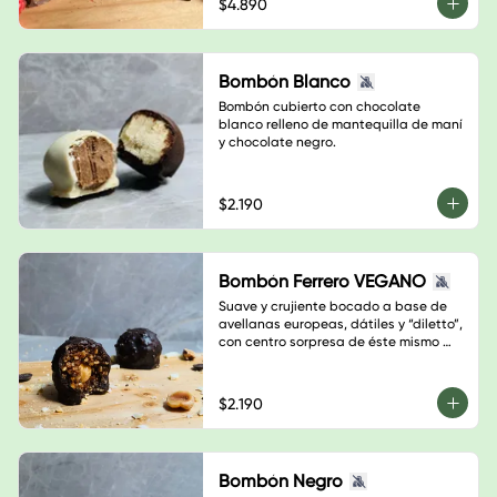
$4.890
Bombón Blanco
Bombón cubierto con chocolate 
blanco relleno de mantequilla de maní 
y chocolate negro.
$2.190
Bombón Ferrero VEGANO
Suave y crujiente bocado a base de 
avellanas europeas, dátiles y “diletto”, 
con centro sorpresa de éste mismo 
fruto, y con crujiente cobertura de 
chocolate semi amargo y trocitos de 
avellana.
$2.190
Bombón Negro