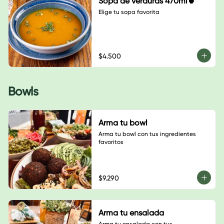
Sopa de verduras 470ml🍵
Elige tu sopa favorita
$4.500
Bowls
Arma tu bowl
Arma tu bowl con tus ingredientes 
favoritos
$9.290
Arma tu ensalada