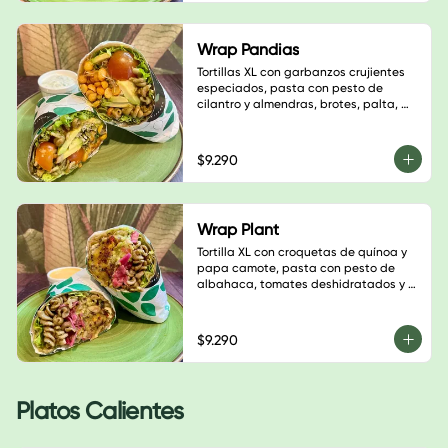
Wrap Pandias
Tortillas XL con garbanzos crujientes 
especiados, pasta con pesto de 
cilantro y almendras, brotes, palta, 
tomate cherry, semillas de calabaza, 
hojas verdes y salsa a elección
$9.290
Wrap Plant
Tortilla XL con croquetas de quínoa y 
papa camote, pasta con pesto de 
albahaca, tomates deshidratados y 
nueces, champiñones salteados, 
guacamole, sauerkraut de repollo 
morado, almendras laminadas, hojas 
$9.290
verdes y salsa a elección
Platos Calientes