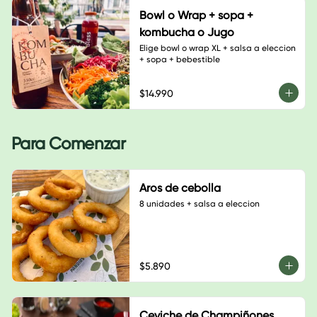
Bowl o Wrap + sopa +
kombucha o Jugo
Elige bowl o wrap XL + salsa a eleccion 
+ sopa + bebestible
$14.990
Para Comenzar
Aros de cebolla
8 unidades + salsa a eleccion
$5.890
Ceviche de Champiñones