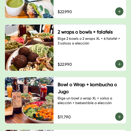
$22.990
2 wraps o bowls + falafels
Elige 2 bowls o 2 wraps XL + 6 falafel + 
3 salsas a elección
$22.990
Bowl o Wrap + kombucha o
Jugo
Elige un bowl o wrap XL + salsa a 
elección + bebestible a elección
$11.790