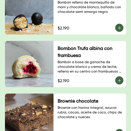
Bombón relleno de mantequilla de 
maní y chocolate blanco, bañado con 
chocolate semi amargo negro.
$2.190
Bombón Trufa albina con
frambuesa
Bombón a base de ganache de 
chocolate blanco y crema de leche, 
rellena en su centro con frambuesas 
naturales. Bañado con chocolate 

$2.190
blanco.
Brownie chocolate
Brownie con harina integral, azucar 
rubia, cacao, aceite de coco, chips de 
chocolate y nueces.