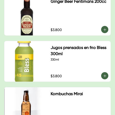
Ginger Beer Fentimans 200cc
$3.800
Jugos prensados en frío Bless
300ml
330ml
$3.800
Kombuchas Mirai