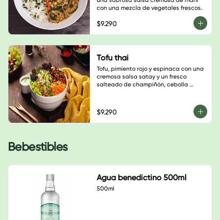
una sabrosa salsa cremosa de maní 
con una mezcla de vegetales frescos.
$9.290
Tofu thai
Tofu, pimiento rojo y espinaca con una 
cremosa salsa satay y un fresco 
salteado de champiñón, cebolla 
morada y tomate cherry.
$9.290
Bebestibles
Agua benedictino 500ml
500ml