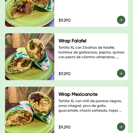
$9.290
Wrap Falafel
Tortilla XL con 3 bolitas de falafel, 
hummus de garbanzos, pepino, quínoa 
con pesto de cilantro-almendras, 
salteado champiñón, cebolla morada 
y pimentón verde, sésamo negro, base 
de hojas verdes y salsa a elección
$9.290
Wrap Mexicanote
Tortilla XL con chili de porotos negros, 
arroz integral, pico de gallo, 
guacamole, choclo salteado, hojas 
verdes, sésamo blanco y salsa a 
elección
$9.290