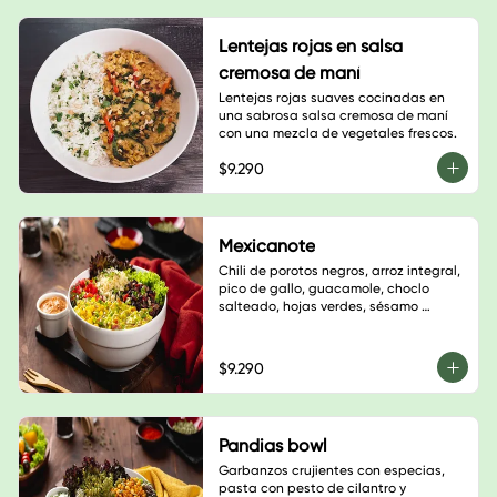
Lentejas rojas en salsa
cremosa de maní
Lentejas rojas suaves cocinadas en 
una sabrosa salsa cremosa de maní 
con una mezcla de vegetales frescos.
$9.290
Mexicanote
Chili de porotos negros, arroz integral, 
pico de gallo, guacamole, choclo 
salteado, hojas verdes, sésamo 
blanco, cilantro y salsa a elección
$9.290
Pandias bowl
Garbanzos crujientes con especias, 
pasta con pesto de cilantro y 