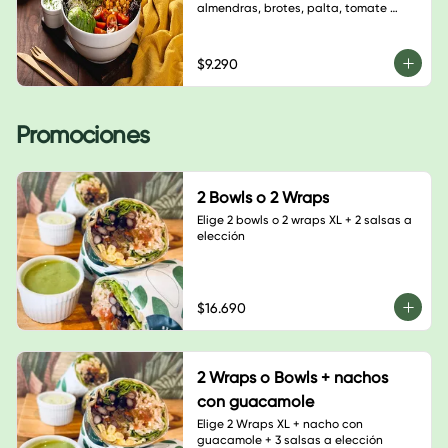
almendras, brotes, palta, tomate 
cherry, semillas de calabaza, hojas 
verdes y salsa a elección. $6.900
$9.290
Promociones
2 Bowls o 2 Wraps
Elige 2 bowls o 2 wraps XL + 2 salsas a 
elección
$16.690
2 Wraps o Bowls + nachos
con guacamole
Elige 2 Wraps XL + nacho con 
guacamole + 3 salsas a elección