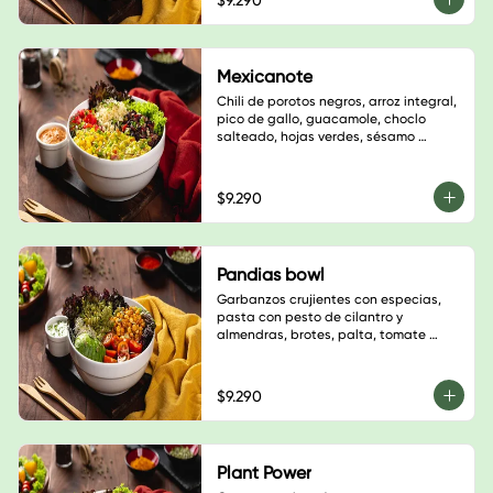
$9.290
Mexicanote
Chili de porotos negros, arroz integral, 
pico de gallo, guacamole, choclo 
salteado, hojas verdes, sésamo 
blanco, cilantro y salsa a elección
$9.290
Pandias bowl
Garbanzos crujientes con especias, 
pasta con pesto de cilantro y 
almendras, brotes, palta, tomate 
cherry, semillas de calabaza, hojas 
verdes y salsa a elección. $6.900
$9.290
Plant Power