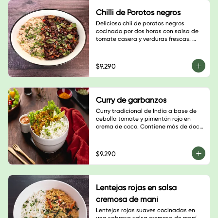
Chilli de Porotos negros
Delicioso chii de porotos negros 
cocinado por dos horas con salsa de 
tomate casera y verduras frescas. 
Combínalo con tu basa favorita.
$9.290
Curry de garbanzos
Curry tradicional de India a base de 
cebolla tomate y pimentón rojo en 
crema de coco. Contiene más de doce 
especias, disfruta esta explosión de 
sabores.
$9.290
Lentejas rojas en salsa
cremosa de maní
Lentejas rojas suaves cocinadas en 