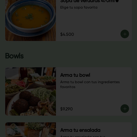
Sopa de verduras 470ml🍵
Elige tu sopa favorita
$4.500
Bowls
Arma tu bowl
Arma tu bowl con tus ingredientes 
favoritos
$9.290
Arma tu ensalada