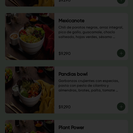
$9.290
Mexicanote
Chili de porotos negros, arroz integral, 
pico de gallo, guacamole, choclo 
salteado, hojas verdes, sésamo 
blanco, cilantro y salsa a elección
$9.290
Pandias bowl
Garbanzos crujientes con especias, 
pasta con pesto de cilantro y 
almendras, brotes, palta, tomate 
cherry, semillas de calabaza, hojas 
verdes y salsa a elección. $6.900
$9.290
Plant Power