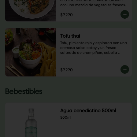
una sabrosa salsa cremosa de maní 
con una mezcla de vegetales frescos.
$9.290
Tofu thai
Tofu, pimiento rojo y espinaca con una 
cremosa salsa satay y un fresco 
salteado de champiñón, cebolla 
morada y tomate cherry.
$9.290
Bebestibles
Agua benedictino 500ml
500ml