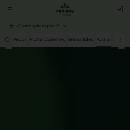
Abrir menu de navegación
Login
¿Dónde quieres pedir?
owls
Wraps
Platos Calientes
Bebestibles
Postres