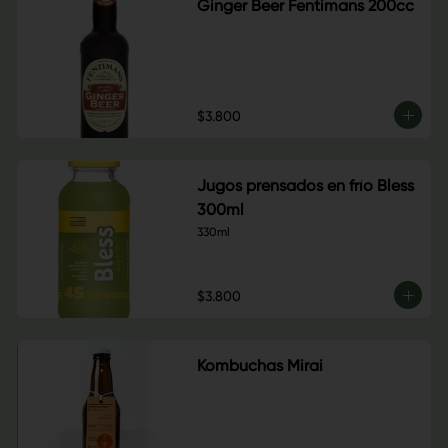
Ginger Beer Fentimans 200cc
$3.800
Jugos prensados en frío Bless
300ml
330ml
$3.800
Kombuchas Mirai