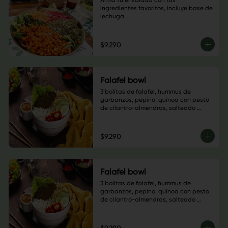
Arma tu ensalada con tus 
ingredientes favoritos, incluye base de 
lechuga
$9.290
Falafel bowl
3 bolitas de falafel, hummus de 
garbanzos, pepino, quínoa con pesto 
de cilantro-almendras, salteado 
champiñón, cebolla morada y 
pimentón verde, sésamo negro, base 
de hojas verdes y salsa a elección
$9.290
Falafel bowl
3 bolitas de falafel, hummus de 
garbanzos, pepino, quínoa con pesto 
de cilantro-almendras, salteado 
champiñón, cebolla morada y 
pimentón verde, sésamo negro, base 
de hojas verdes y salsa a elección