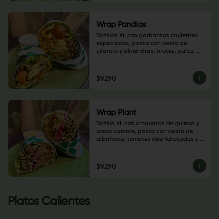
Wrap Pandias
Tortillas XL con garbanzos crujientes 
especiados, pasta con pesto de 
cilantro y almendras, brotes, palta, 
tomate cherry, semillas de calabaza, 
hojas verdes y salsa a elección
$9.290
Wrap Plant
Tortilla XL con croquetas de quínoa y 
papa camote, pasta con pesto de 
albahaca, tomates deshidratados y 
nueces, champiñones salteados, 
guacamole, sauerkraut de repollo 
morado, almendras laminadas, hojas 
$9.290
verdes y salsa a elección
Platos Calientes