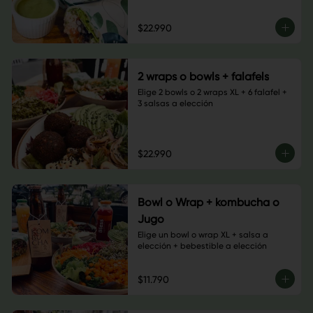
$22.990
2 wraps o bowls + falafels
Elige 2 bowls o 2 wraps XL + 6 falafel + 
3 salsas a elección
$22.990
Bowl o Wrap + kombucha o
Jugo
Elige un bowl o wrap XL + salsa a 
elección + bebestible a elección
$11.790