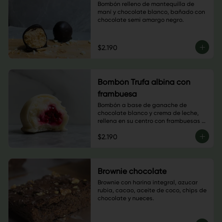
Bombón relleno de mantequilla de 
maní y chocolate blanco, bañado con 
chocolate semi amargo negro.
$2.190
Bombón Trufa albina con
frambuesa
Bombón a base de ganache de 
chocolate blanco y crema de leche, 
rellena en su centro con frambuesas 
naturales. Bañado con chocolate 

$2.190
blanco.
Brownie chocolate
Brownie con harina integral, azucar 
rubia, cacao, aceite de coco, chips de 
chocolate y nueces.