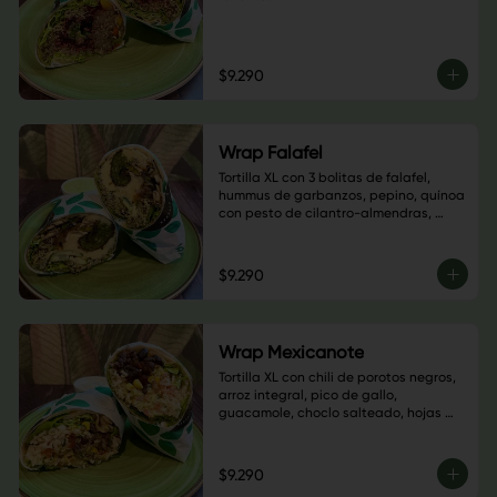
$9.290
Wrap Falafel
Tortilla XL con 3 bolitas de falafel, 
hummus de garbanzos, pepino, quínoa 
con pesto de cilantro-almendras, 
salteado champiñón, cebolla morada 
y pimentón verde, sésamo negro, base 
de hojas verdes y salsa a elección
$9.290
Wrap Mexicanote
Tortilla XL con chili de porotos negros, 
arroz integral, pico de gallo, 
guacamole, choclo salteado, hojas 
verdes, sésamo blanco y salsa a 
elección
$9.290