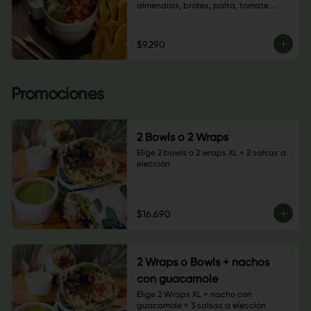
almendras, brotes, palta, tomate 
cherry, semillas de calabaza, hojas 
verdes y salsa a elección. $6.900
$9.290
Promociones
2 Bowls o 2 Wraps
Elige 2 bowls o 2 wraps XL + 2 salsas a 
elección
$16.690
2 Wraps o Bowls + nachos
con guacamole
Elige 2 Wraps XL + nacho con 
guacamole + 3 salsas a elección