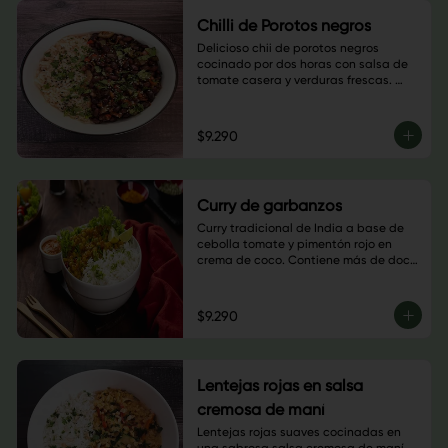
Chilli de Porotos negros
Delicioso chii de porotos negros 
cocinado por dos horas con salsa de 
tomate casera y verduras frescas. 
Combínalo con tu basa favorita.
$9.290
Curry de garbanzos
Curry tradicional de India a base de 
cebolla tomate y pimentón rojo en 
crema de coco. Contiene más de doce 
especias, disfruta esta explosión de 
sabores.
$9.290
Lentejas rojas en salsa
cremosa de maní
Lentejas rojas suaves cocinadas en 