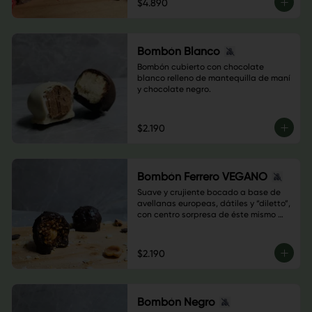
$4.890
Bombón Blanco
Bombón cubierto con chocolate 
blanco relleno de mantequilla de maní 
y chocolate negro.
$2.190
Bombón Ferrero VEGANO
Suave y crujiente bocado a base de 
avellanas europeas, dátiles y “diletto”, 
con centro sorpresa de éste mismo 
fruto, y con crujiente cobertura de 
chocolate semi amargo y trocitos de 
avellana.
$2.190
Bombón Negro