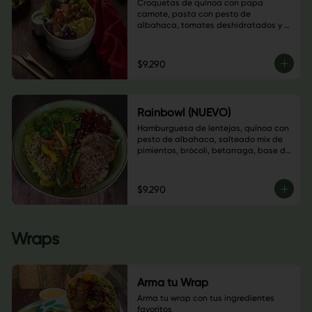
Croquetas de quínoa con papa 
camote, pasta con pesto de 
albahaca, tomates deshidratados y 
nueces, champiñones salteados, 
guacamole, sauerkraut de repollo 
morado, almendras laminadas, hojas 
$9.290
verdes y salsa a elección
Rainbowl (NUEVO)
Hamburguesa de lentejas, quínoa con 
pesto de albahaca, salteado mix de 
pimientos, brócoli, betarraga, base de 
lechuga, sésamo blanco y salsa a 
elección.
$9.290
Wraps
Arma tu Wrap
Arma tu wrap con tus ingredientes 
favoritos